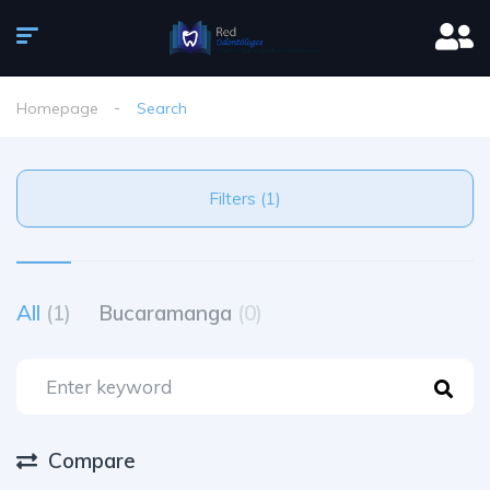
Homepage
Search
Filters (1)
All
(1)
Bucaramanga
(0)
Compare