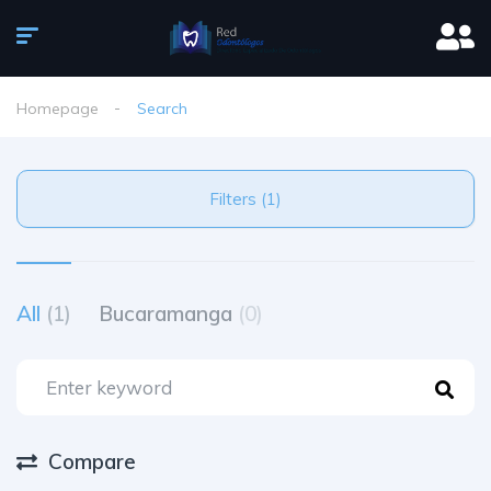
Homepage
Search
Filters (1)
All
(1)
Bucaramanga
(0)
Compare